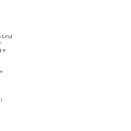
るものは
で
ます
cm
)