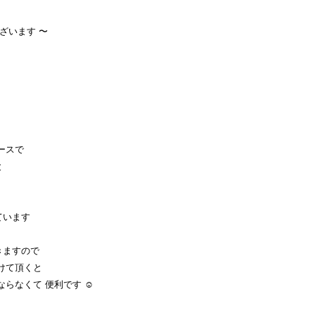
ざいます 〜
ースで
と
ています
きますので
けて頂くと
らなくて 便利です ☺︎