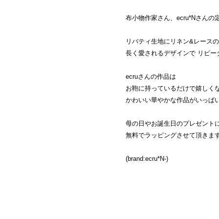
布小物作家さん、ecru*Nさん
リバティ生地にリネン&レースの
長く愛されるデザインで リピータ
ecruさんの作品は
お鞄に持っているだけで嬉しく
かわいい華やかな作品がいっぱ
母の日やお誕生日のプレゼントにも
無料でラッピングさせて頂きま
(brand:ecru*N-)