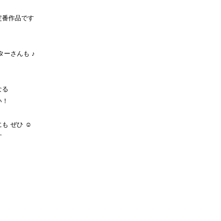
の定番作品です
ーさんも ♪
なる
い！
 ぜひ ☺︎
す