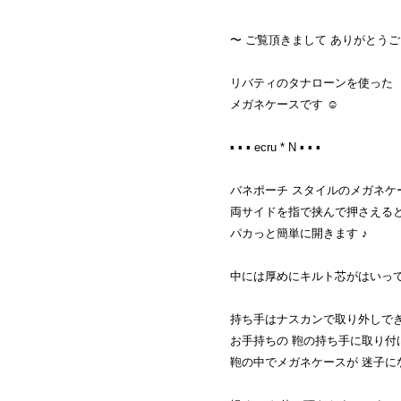
〜 ご覧頂きまして ありがとうご
リバティのタナローンを使った
メガネケースです ☺︎
▪︎ ▪︎ ▪︎ ecru * N ▪︎ ▪︎ ▪︎
バネポーチ スタイルのメガネケ
両サイドを指で挟んで押さえる
パカっと簡単に開きます ♪
中には厚めにキルト芯がはいっ
持ち手はナスカンで取り外しで
お手持ちの 鞄の持ち手に取り付
鞄の中でメガネケースが 迷子にな