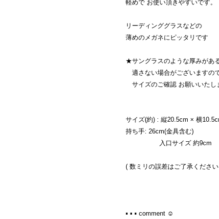
軽めで お使い頂きやすいです。
リーディンググラスなどの
薄めのメガネにピッタリです
★サングラスのような厚みがあ
適さない場合がございますの
サイズのご確認 お願いいたし
サイズ(約) : 縦20.5cm × 横10.5
持ち手: 26cm(金具含む)
入口サイズ 約9cm
( 数ミリの誤差はご了承ください 
▪︎ ▪︎ ▪︎ comment ☺︎