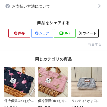
お支払い方法について
商品をシェアする
保存
シェア
LINE
ツイート
報告する
同じカテゴリの商品
保冷保温OK⭐︎お弁
保冷保温OK⭐︎お弁
リバティ* がま口フ
当 巾着バッグ
当 巾着バッグ
ァスナーポーチ
¥1,969
¥1,969
¥3,146