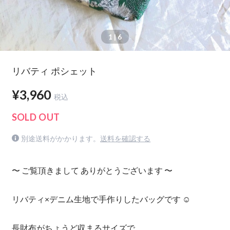
1
| 6
リバティ ポシェット
¥3,960
税込
SOLD OUT
別途送料がかかります。
送料を確認する
〜 ご覧頂きまして ありがとうございます 〜
リバティ×デニム生地で手作りしたバッグです ☺︎
長財布がちょうど収まるサイズで